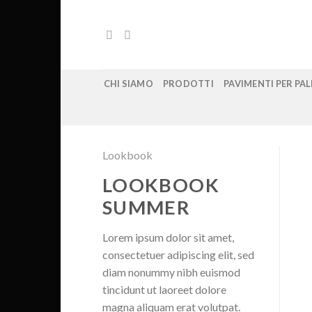
Skip
to
content
CHI SIAMO
PRODOTTI
PAVIMENTI PER PA
Lookbook
LOOKBOOK
SUMMER
Lorem ipsum dolor sit amet,
consectetuer adipiscing elit, sed
diam nonummy nibh euismod
tincidunt ut laoreet dolore
magna aliquam erat volutpat.