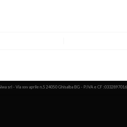
iwa srl - Via xxv aprile n.5 24050 Ghisalba BG - P.IVA e CF :033289701