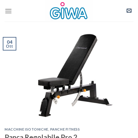
Skip
to
content
04
Ott
MACCHINE ISOTONICHE
,
PANCHE FITNESS
Panca Regolabile Pro 2