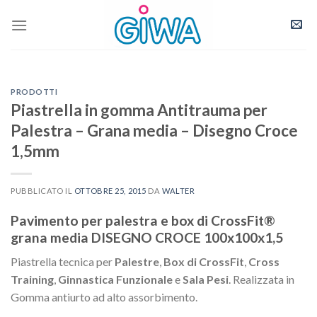
Skip
to
content
PRODOTTI
Piastrella in gomma Antitrauma per
Palestra – Grana media – Disegno Croce
1,5mm
PUBBLICATO IL
OTTOBRE 25, 2015
DA
WALTER
Pavimento per palestra e box di CrossFit®
grana media DISEGNO CROCE 100x100x1,5
Piastrella tecnica per
Palestre
,
Box di CrossFit
,
Cross
Training
,
Ginnastica Funzionale
e
Sala Pesi
. Realizzata in
Gomma antiurto ad alto assorbimento.