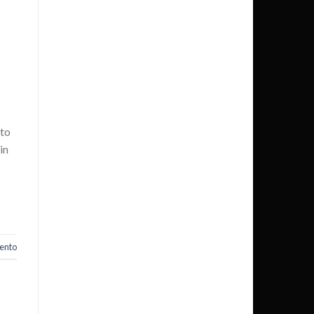
lto
in
ento