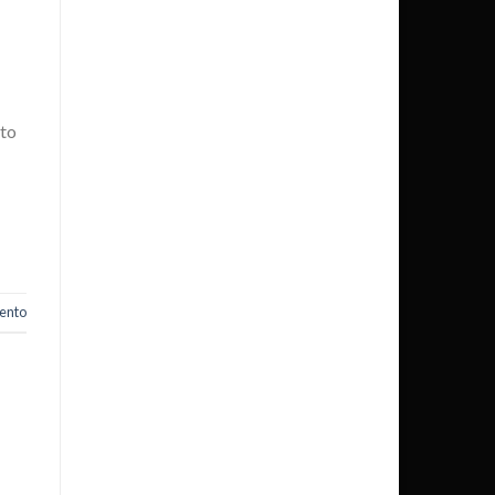
lto
ento