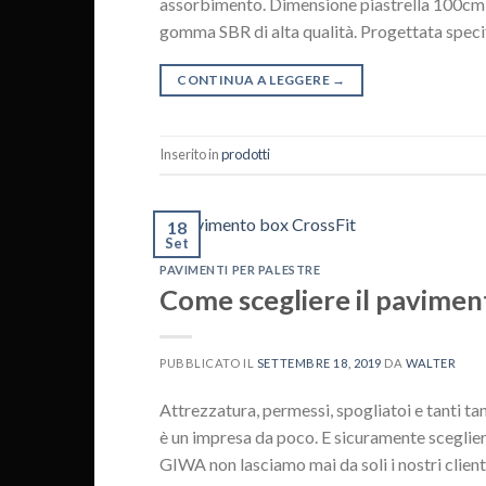
assorbimento. Dimensione piastrella 100cm 
gomma SBR di alta qualità. Progettata spec
CONTINUA A LEGGERE
→
Inserito in
prodotti
18
Set
PAVIMENTI PER PALESTRE
Come scegliere il paviment
PUBBLICATO IL
SETTEMBRE 18, 2019
DA
WALTER
Attrezzatura, permessi, spogliatoi e tanti tan
è un impresa da poco. E sicuramente sceglier
GIWA non lasciamo mai da soli i nostri client