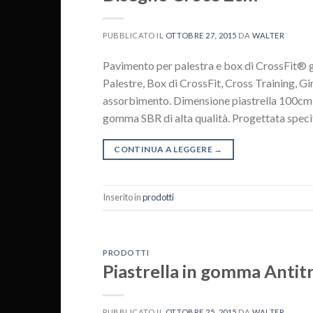
PUBBLICATO IL
OTTOBRE 27, 2015
DA
WALTER
Pavimento per palestra e box di CrossFit
Palestre, Box di CrossFit, Cross Training, G
assorbimento. Dimensione piastrella 100cm 
gomma SBR di alta qualità. Progettata speci
CONTINUA A LEGGERE
→
Inserito in
prodotti
PRODOTTI
Piastrella in gomma Antit
PUBBLICATO IL
OTTOBRE 25, 2015
DA
WALTER