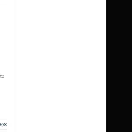
lto
ento