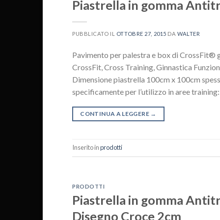
Piastrella in gomma Antit
PUBBLICATO IL
OTTOBRE 27, 2015
DA
WALTER
Pavimento per palestra e box di CrossFit® g
CrossFit, Cross Training, Ginnastica Funzion
Dimensione piastrella 100cm x 100cm spesso
specificamente per l’utilizzo in aree training:
CONTINUA A LEGGERE
→
Inserito in
prodotti
PRODOTTI
Piastrella in gomma Antit
Disegno Croce 2cm