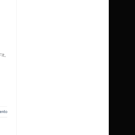
it,
ento