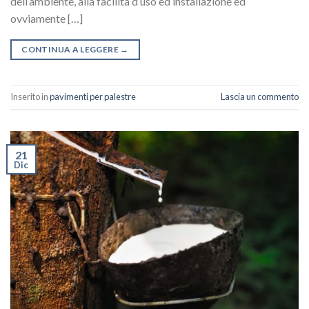
dell’ambiente, alla facilità d’uso ed installazione ed
ovviamente […]
CONTINUA A LEGGERE
→
Inserito in
pavimenti per palestre
Lascia un commento
21
Dic