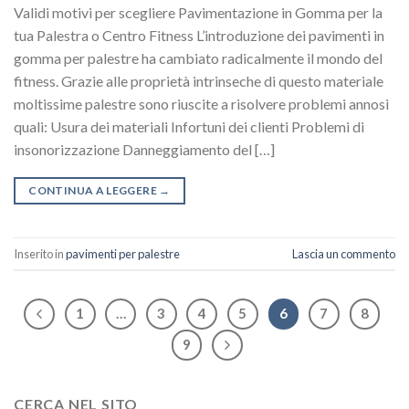
Validi motivi per scegliere Pavimentazione in Gomma per la
tua Palestra o Centro Fitness L’introduzione dei pavimenti in
gomma per palestre ha cambiato radicalmente il mondo del
fitness. Grazie alle proprietà intrinseche di questo materiale
moltissime palestre sono riuscite a risolvere problemi annosi
quali: Usura dei materiali Infortuni dei clienti Problemi di
insonorizzazione Danneggiamento del […]
CONTINUA A LEGGERE
→
Inserito in
pavimenti per palestre
Lascia un commento
1
…
3
4
5
6
7
8
9
CERCA NEL SITO