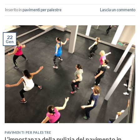
Inserito in
pavimenti per palestre
Lascia un commento
22
Gen
PAVIMENTI PER PALESTRE
L’importanza della pulizia del pavimento in