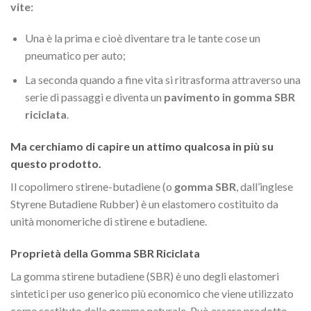
vite:
Una è la prima e cioè diventare tra le tante cose un
pneumatico per auto;
La seconda quando a fine vita si ritrasforma attraverso una
serie di passaggi e diventa un
pavimento in gomma SBR
riciclata
.
Ma cerchiamo di capire un attimo qualcosa in più su
questo prodotto.
Il copolimero stirene-butadiene (o
gomma SBR
, dall’inglese
Styrene Butadiene Rubber) è un elastomero costituito da
unità monomeriche di stirene e butadiene.
Proprietà della Gomma SBR Riciclata
La gomma stirene butadiene (SBR) è uno degli elastomeri
sintetici per uso generico più economico che viene utilizzato
come sostituto della gomma naturale. Può essere prodotto